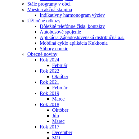
Stále programy v obci
Miestna akčná skupina
Indikatívny harmonogram výziev
Úžitočné odkazy
Dôležité telefónne čísla, kontakty
Autobusové spojenie
Aplikácia Západoslovenská distribučná a.s.
Mobilná cyklo aplikácia Kukkonia
Súbory cookie
Obecné noviny
Rok 2024
Február
Rok 2022
Október
Rok 2021
Február
Rok 2019
Marec
Rok 2018
Október
Jún
Marec
Rok 2017
December
Máj