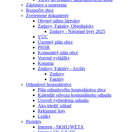
Zápisnice a uznesenia
Rozpočet obce
Zverejnené dokumenty
Obytný súbor Jártvány
Zmluvy, Faktúry, Objednávky
Zmluvy - Nájomné byty 2025
VÚC
Územný plán obce
PHSR
Komunitný plán obce
Verejné vyhlášky
Konania
Zmluvy, Faktúry - Archív
Zmluvy
Faktúry
Odpadové hospodárstvo
Plán odpadového hospodárstva obce
Kalendár odvozu komunálneho odpadu
Úroveň vytriedenia odpadu
Ako triediť odpad
Reklamné šoty
Letáky
Projekty
Interreg - SKHU⁄WETA