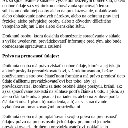
Ak sa spracúvanie v súlade s vyššie obmedzeným obmedzilo, takéto
osobné údaje sa s výnimkou uchovávania spracúvajú len so
súhlasom dotknutej osoby alebo na preukazovanie, uplatňovanie
alebo obhajovanie právnych nárokov, alebo na ochranu práv inej
fyzickej alebo právnickej osoby, alebo z dôvodov dôležitého
verejného záujmu Únie alebo členského štátu.
Dotknutú osobu, ktorá dosiahla obmedzenie spracúvania v súlade
s vyššie uvedeným, prevádzkovateľ informuje pred tým, ako bude
obmedzenie spracúvania zrušené.
Právo na prenosnosť údajov:
Dotknutá osoba má právo získať osobné údaje, ktoré sa jej týkajú
a ktoré poskytla prevádzkovateľovi, v štruktúrovanom, bežne
používanom a strojovo čitateľnom formáte a má právo preniesť tieto
údaje ďalšiemu prevádzkovateľovi bez toho, aby jej
prevádzkovateľ, ktorému sa tieto osobné údaje poskytli, bránil, ak:
a) sa spracúvanie zakladá na súhlase podľa článku 6 ods. 1 písm. a)
alebo článku 9 ods. 2 písm. a) nariadenia, alebo na zmluve podľa
článku 6 ods. 1 písm. b) nariadenia, a b) ak sa spracúvanie
vykonáva automatizovanými prostriedkami.
Dotknutá osoba má pri uplatňovaní svojho práva na prenosnosť
údajov právo na prenos osobných údajov priamo od jedného
prevádzkovateľa druhému prevádzkovateľovi, pokiaľ je to