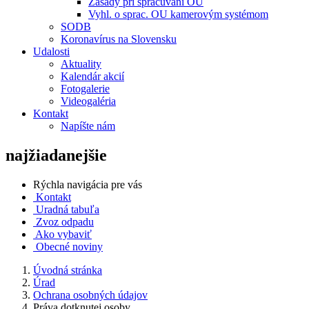
Zásady pri spracúvaní OU
Vyhl. o sprac. OU kamerovým systémom
SODB
Koronavírus na Slovensku
Udalosti
Aktuality
Kalendár akcií
Fotogalerie
Videogaléria
Kontakt
Napíšte nám
najžiadanejšie
Rýchla navigácia pre vás
Kontakt
Uradná tabuľa
Zvoz odpadu
Ako vybaviť
Obecné noviny
Úvodná stránka
Úrad
Ochrana osobných údajov
Práva dotknutej osoby