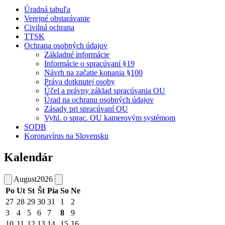
Úradná tabuľa
Verejné obstarávanie
Civilná ochrana
TTSK
Ochrana osobných údajov
Základné informácie
Informácie o spracúvaní §19
Návrh na začatie konania §100
Práva dotknutej osoby
Účel a právny základ spracúvania OU
Úrad na ochranu osobných údajov
Zásady pri spracúvaní OU
Vyhl. o sprac. OU kamerovým systémom
SODB
Koronavírus na Slovensku
Kalendár
August
2026
Po
Ut
St
Št
Pia
So
Ne
27
28
29
30
31
1
2
3
4
5
6
7
8
9
10
11
12
13
14
15
16