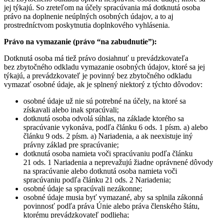
jej týkajú. So zreteľom na účely spracúvania má dotknutá osoba
právo na doplnenie neúplných osobných údajov, a to aj
prostredníctvom poskytnutia doplnkového vyhlásenia.
Právo na vymazanie (právo “na zabudnutie”):
Dotknutá osoba má tiež právo dosiahnuť u prevádzkovateľa
bez zbytočného odkladu vymazanie osobných údajov, ktoré sa jej
týkajú, a prevádzkovateľ je povinný bez zbytočného odkladu
vymazať osobné údaje, ak je splnený niektorý z týchto dôvodov:
osobné údaje už nie sú potrebné na účely, na ktoré sa
získavali alebo inak spracúvali;
dotknutá osoba odvolá súhlas, na základe ktorého sa
spracúvanie vykonáva, podľa článku 6 ods. 1 písm. a) alebo
článku 9 ods. 2 písm. a) Nariadenia, a ak neexistuje iný
právny základ pre spracúvanie;
dotknutá osoba namieta voči spracúvaniu podľa článku
21 ods. 1 Nariadenia a neprevažujú žiadne oprávnené dôvody
na spracúvanie alebo dotknutá osoba namieta voči
spracúvaniu podľa článku 21 ods. 2 Nariadenia;
osobné údaje sa spracúvali nezákonne;
osobné údaje musia byť vymazané, aby sa splnila zákonná
povinnosť podľa práva Únie alebo práva členského štátu,
ktorému prevádzkovateľ podlieha;