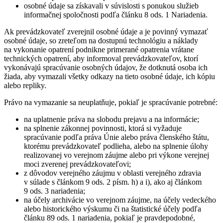
osobné údaje sa získavali v súvislosti s ponukou služieb
informačnej spoločnosti podľa článku 8 ods. 1 Nariadenia.
Ak prevádzkovateľ zverejnil osobné údaje a je povinný vymazať
osobné údaje, so zreteľom na dostupnú technológiu a náklady
na vykonanie opatrení podnikne primerané opatrenia vrátane
technických opatrení, aby informoval prevádzkovateľov, ktorí
vykonávajú spracúvanie osobných údajov, že dotknutá osoba ich
žiada, aby vymazali všetky odkazy na tieto osobné údaje, ich kópiu
alebo repliky.
Právo na vymazanie sa neuplatňuje, pokiaľ je spracúvanie potrebné:
na uplatnenie práva na slobodu prejavu a na informácie;
na splnenie zákonnej povinnosti, ktorá si vyžaduje
spracúvanie podľa práva Únie alebo práva členského štátu,
ktorému prevádzkovateľ podlieha, alebo na splnenie úlohy
realizovanej vo verejnom záujme alebo pri výkone verejnej
moci zverenej prevádzkovateľovi;
z dôvodov verejného záujmu v oblasti verejného zdravia
v súlade s článkom 9 ods. 2 písm. h) a i), ako aj článkom
9 ods. 3 nariadenia;
na účely archivácie vo verejnom záujme, na účely vedeckého
alebo historického výskumu či na štatistické účely podľa
článku 89 ods. 1 nariadenia, pokiaľ je pravdepodobné,