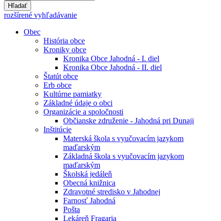
Hľadať
rozšírené vyhľadávanie
Obec
História obce
Kroniky obce
Kronika Obce Jahodná - I. diel
Kronika Obce Jahodná - II. diel
Štatút obce
Erb obce
Kultúrne pamiatky
Základné údaje o obci
Organizácie a spoločnosti
Občianske združenie - Jahodná pri Dunaji
Inštitúcie
Materská škola s vyučovacím jazykom
maďarským
Základná škola s vyučovacím jazykom
maďarským
Školská jedáleň
Obecná knižnica
Zdravotné stredisko v Jahodnej
Farnosť Jahodná
Pošta
Lekáreň Fragaria