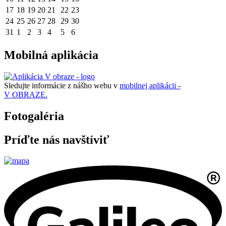
17
18
19
20
21
22
23
24
25
26
27
28
29
30
31
1
2
3
4
5
6
Mobilná aplikácia
Sledujte informácie z nášho webu v
mobilnej aplikácii -
V OBRAZE.
Fotogaléria
Príďte nás navštíviť