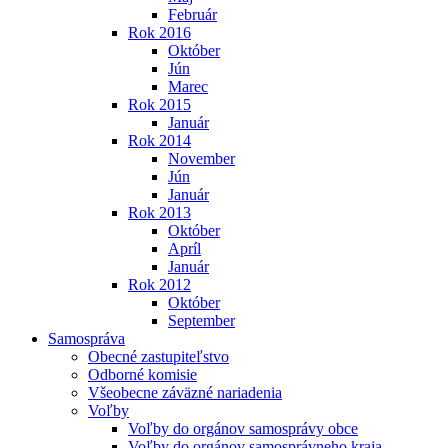
Február
Rok 2016
Október
Jún
Marec
Rok 2015
Január
Rok 2014
November
Jún
Január
Rok 2013
Október
Apríl
Január
Rok 2012
Október
September
Samospráva
Obecné zastupiteľstvo
Odborné komisie
Všeobecne záväzné nariadenia
Voľby
Voľby do orgánov samosprávy obce
Voľby do orgánov samosprávneho kraja