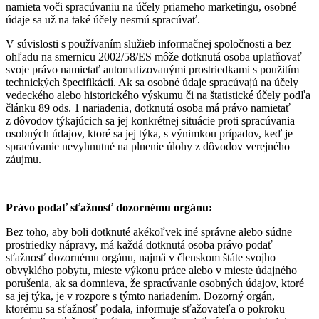
namieta voči spracúvaniu na účely priameho marketingu, osobné
údaje sa už na také účely nesmú spracúvať.
V súvislosti s používaním služieb informačnej spoločnosti a bez
ohľadu na smernicu 2002/58/ES môže dotknutá osoba uplatňovať
svoje právo namietať automatizovanými prostriedkami s použitím
technických špecifikácií. Ak sa osobné údaje spracúvajú na účely
vedeckého alebo historického výskumu či na štatistické účely podľa
článku 89 ods. 1 nariadenia, dotknutá osoba má právo namietať
z dôvodov týkajúcich sa jej konkrétnej situácie proti spracúvania
osobných údajov, ktoré sa jej týka, s výnimkou prípadov, keď je
spracúvanie nevyhnutné na plnenie úlohy z dôvodov verejného
záujmu.
Právo podať sťažnosť dozornému orgánu:
Bez toho, aby boli dotknuté akékoľvek iné správne alebo súdne
prostriedky nápravy, má každá dotknutá osoba právo podať
sťažnosť dozornému orgánu, najmä v členskom štáte svojho
obvyklého pobytu, mieste výkonu práce alebo v mieste údajného
porušenia, ak sa domnieva, že spracúvanie osobných údajov, ktoré
sa jej týka, je v rozpore s týmto nariadením. Dozorný orgán,
ktorému sa sťažnosť podala, informuje sťažovateľa o pokroku