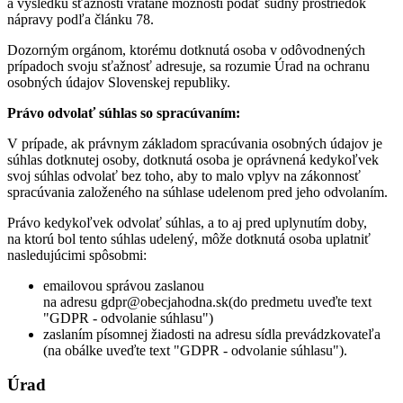
a výsledku sťažnosti vrátane možnosti podať súdny prostriedok
nápravy podľa článku 78.
Dozorným orgánom, ktorému dotknutá osoba v odôvodnených
prípadoch svoju sťažnosť adresuje, sa rozumie Úrad na ochranu
osobných údajov Slovenskej republiky.
Právo odvolať súhlas so spracúvaním:
V prípade, ak právnym základom spracúvania osobných údajov je
súhlas dotknutej osoby, dotknutá osoba je oprávnená kedykoľvek
svoj súhlas odvolať bez toho, aby to malo vplyv na zákonnosť
spracúvania založeného na súhlase udelenom pred jeho odvolaním.
Právo kedykoľvek odvolať súhlas, a to aj pred uplynutím doby,
na ktorú bol tento súhlas udelený, môže dotknutá osoba uplatniť
nasledujúcimi spôsobmi:
emailovou správou zaslanou
na adresu gdpr@obecjahodna.sk(do predmetu uveďte text
"GDPR - odvolanie súhlasu")
zaslaním písomnej žiadosti na adresu sídla prevádzkovateľa
(na obálke uveďte text "GDPR - odvolanie súhlasu").
Úrad