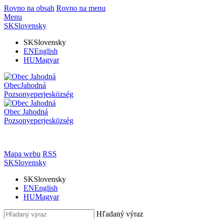
Rovno na obsah
Rovno na menu
Menu
SK
Slovensky
SK
Slovensky
EN
English
HU
Magyar
Obec
Jahodná
Pozsonyeperjes
község
Obec
Jahodná
Pozsonyeperjes
község
Mapa webu
RSS
SK
Slovensky
SK
Slovensky
EN
English
HU
Magyar
Hľadaný výraz