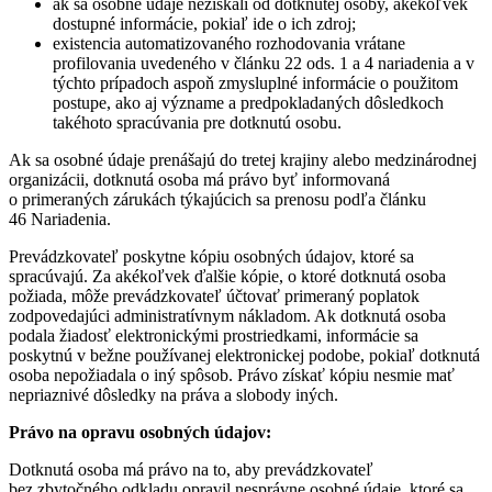
ak sa osobné údaje nezískali od dotknutej osoby, akékoľvek
dostupné informácie, pokiaľ ide o ich zdroj;
existencia automatizovaného rozhodovania vrátane
profilovania uvedeného v článku 22 ods. 1 a 4 nariadenia a v
týchto prípadoch aspoň zmysluplné informácie o použitom
postupe, ako aj význame a predpokladaných dôsledkoch
takéhoto spracúvania pre dotknutú osobu.
Ak sa osobné údaje prenášajú do tretej krajiny alebo medzinárodnej
organizácii, dotknutá osoba má právo byť informovaná
o primeraných zárukách týkajúcich sa prenosu podľa článku
46 Nariadenia.
Prevádzkovateľ poskytne kópiu osobných údajov, ktoré sa
spracúvajú. Za akékoľvek ďalšie kópie, o ktoré dotknutá osoba
požiada, môže prevádzkovateľ účtovať primeraný poplatok
zodpovedajúci administratívnym nákladom. Ak dotknutá osoba
podala žiadosť elektronickými prostriedkami, informácie sa
poskytnú v bežne používanej elektronickej podobe, pokiaľ dotknutá
osoba nepožiadala o iný spôsob. Právo získať kópiu nesmie mať
nepriaznivé dôsledky na práva a slobody iných.
Právo na opravu osobných údajov:
Dotknutá osoba má právo na to, aby prevádzkovateľ
bez zbytočného odkladu opravil nesprávne osobné údaje, ktoré sa