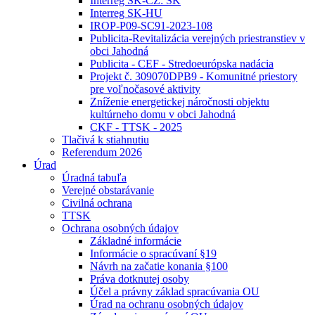
Interreg SK-CZ: SK
Interreg SK-HU
IROP-P09-SC91-2023-108
Publicita-Revitalizácia verejných priestranstiev v
obci Jahodná
Publicita - CEF - Stredoeurópska nadácia
Projekt č. 309070DPB9 - Komunitné priestory
pre voľnočasové aktivity
Zníženie energetickej náročnosti objektu
kultúrneho domu v obci Jahodná
CKF - TTSK - 2025
Tlačivá k stiahnutiu
Referendum 2026
Úrad
Úradná tabuľa
Verejné obstarávanie
Civilná ochrana
TTSK
Ochrana osobných údajov
Základné informácie
Informácie o spracúvaní §19
Návrh na začatie konania §100
Práva dotknutej osoby
Účel a právny základ spracúvania OU
Úrad na ochranu osobných údajov