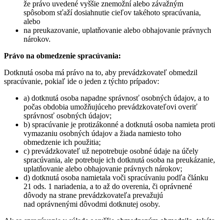
že právo uvedené vyššie znemožní alebo závažným
spôsobom sťaží dosiahnutie cieľov takéhoto spracúvania,
alebo
na preukazovanie, uplatňovanie alebo obhajovanie právnych
nárokov.
Právo na obmedzenie spracúvania:
Dotknutá osoba má právo na to, aby prevádzkovateľ obmedzil
spracúvanie, pokiaľ ide o jeden z týchto prípadov:
a) dotknutá osoba napadne správnosť osobných údajov, a to
počas obdobia umožňujúceho prevádzkovateľovi overiť
správnosť osobných údajov;
b) spracúvanie je protizákonné a dotknutá osoba namieta proti
vymazaniu osobných údajov a žiada namiesto toho
obmedzenie ich použitia;
c) prevádzkovateľ už nepotrebuje osobné údaje na účely
spracúvania, ale potrebuje ich dotknutá osoba na preukázanie,
uplatňovanie alebo obhajovanie právnych nárokov;
d) dotknutá osoba namietala voči spracúvaniu podľa článku
21 ods. 1 nariadenia, a to až do overenia, či oprávnené
dôvody na strane prevádzkovateľa prevažujú
nad oprávnenými dôvodmi dotknutej osoby.