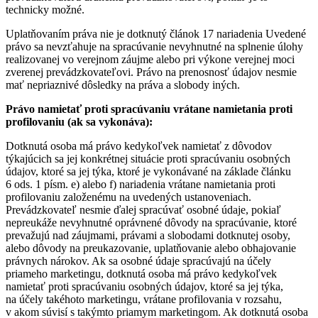
technicky možné.
Uplatňovaním práva nie je dotknutý článok 17 nariadenia Uvedené
právo sa nevzťahuje na spracúvanie nevyhnutné na splnenie úlohy
realizovanej vo verejnom záujme alebo pri výkone verejnej moci
zverenej prevádzkovateľovi. Právo na prenosnosť údajov nesmie
mať nepriaznivé dôsledky na práva a slobody iných.
Právo namietať proti spracúvaniu vrátane namietania proti
profilovaniu (ak sa vykonáva):
Dotknutá osoba má právo kedykoľvek namietať z dôvodov
týkajúcich sa jej konkrétnej situácie proti spracúvaniu osobných
údajov, ktoré sa jej týka, ktoré je vykonávané na základe článku
6 ods. 1 písm. e) alebo f) nariadenia vrátane namietania proti
profilovaniu založenému na uvedených ustanoveniach.
Prevádzkovateľ nesmie ďalej spracúvať osobné údaje, pokiaľ
nepreukáže nevyhnutné oprávnené dôvody na spracúvanie, ktoré
prevažujú nad záujmami, právami a slobodami dotknutej osoby,
alebo dôvody na preukazovanie, uplatňovanie alebo obhajovanie
právnych nárokov. Ak sa osobné údaje spracúvajú na účely
priameho marketingu, dotknutá osoba má právo kedykoľvek
namietať proti spracúvaniu osobných údajov, ktoré sa jej týka,
na účely takéhoto marketingu, vrátane profilovania v rozsahu,
v akom súvisí s takýmto priamym marketingom. Ak dotknutá osoba