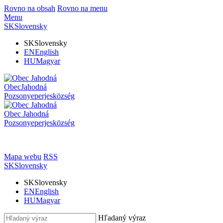
Rovno na obsah
Rovno na menu
Menu
SK
Slovensky
SK
Slovensky
EN
English
HU
Magyar
Obec
Jahodná
Pozsonyeperjes
község
Obec
Jahodná
Pozsonyeperjes
község
Mapa webu
RSS
SK
Slovensky
SK
Slovensky
EN
English
HU
Magyar
Hľadaný výraz