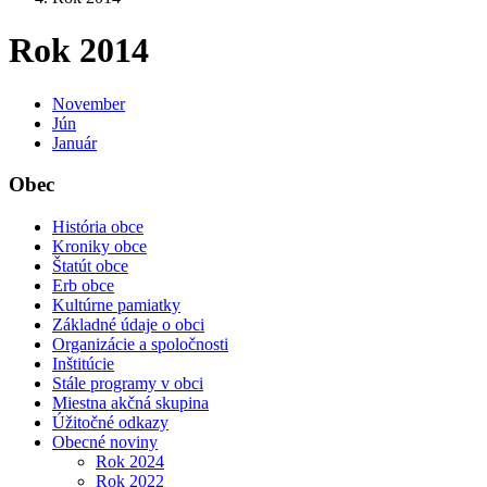
Rok 2014
November
Jún
Január
Obec
História obce
Kroniky obce
Štatút obce
Erb obce
Kultúrne pamiatky
Základné údaje o obci
Organizácie a spoločnosti
Inštitúcie
Stále programy v obci
Miestna akčná skupina
Úžitočné odkazy
Obecné noviny
Rok 2024
Rok 2022