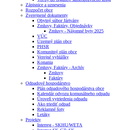
Zápisnice a uznesenia
Rozpočet obce
Zverejnené dokumenty
Obytný súbor Jártvány
Zmluvy, Faktúry, Objednávky
Zmluvy - Nájomné byty 2025
VÚC
Územný plán obce
PHSR
Komunitný plán obce
Verejné vyhlášky
Konania
Zmluvy, Faktúry - Archív
Zmluvy
Faktúry
Odpadové hospodárstvo
Plán odpadového hospodárstva obce
Kalendár odvozu komunálneho odpadu
Úroveň vytriedenia odpadu
Ako triediť odpad
Reklamné šoty
Letáky
Projekty
Interreg - SKHU⁄WETA