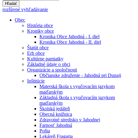
Hľadať
rozšírené vyhľadávanie
Obec
História obce
Kroniky obce
Kronika Obce Jahodná - I. diel
Kronika Obce Jahodná - II. diel
Štatút obce
Erb obce
Kultúrne pamiatky
Základné údaje o obci
Organizácie a spoločnosti
Občianske združenie - Jahodná pri Dunaji
Inštitúcie
Materská škola s vyučovacím jazykom
maďarským
Základná škola s vyučovacím jazykom
maďarským
Školská jedáleň
Obecná knižnica
Zdravotné stredisko v Jahodnej
Farnosť Jahodná
Pošta
Lekáreň Fragaria