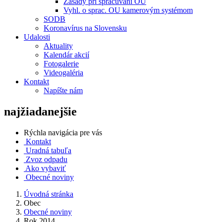
Zásady pri spracúvaní OU
Vyhl. o sprac. OU kamerovým systémom
SODB
Koronavírus na Slovensku
Udalosti
Aktuality
Kalendár akcií
Fotogalerie
Videogaléria
Kontakt
Napíšte nám
najžiadanejšie
Rýchla navigácia pre vás
Kontakt
Uradná tabuľa
Zvoz odpadu
Ako vybaviť
Obecné noviny
Úvodná stránka
Obec
Obecné noviny
Rok 2014