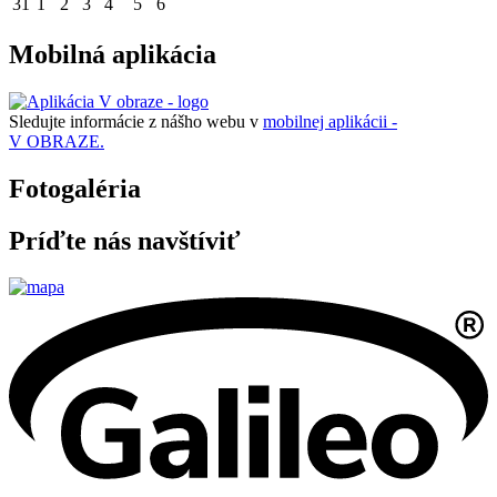
31
1
2
3
4
5
6
Mobilná aplikácia
Sledujte informácie z nášho webu v
mobilnej aplikácii -
V OBRAZE.
Fotogaléria
Príďte nás navštíviť