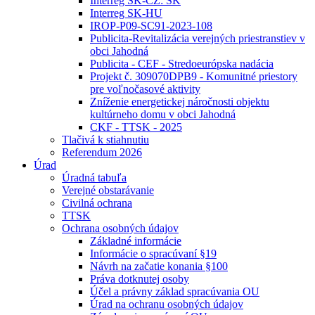
Interreg SK-CZ: SK
Interreg SK-HU
IROP-P09-SC91-2023-108
Publicita-Revitalizácia verejných priestranstiev v
obci Jahodná
Publicita - CEF - Stredoeurópska nadácia
Projekt č. 309070DPB9 - Komunitné priestory
pre voľnočasové aktivity
Zníženie energetickej náročnosti objektu
kultúrneho domu v obci Jahodná
CKF - TTSK - 2025
Tlačivá k stiahnutiu
Referendum 2026
Úrad
Úradná tabuľa
Verejné obstarávanie
Civilná ochrana
TTSK
Ochrana osobných údajov
Základné informácie
Informácie o spracúvaní §19
Návrh na začatie konania §100
Práva dotknutej osoby
Účel a právny základ spracúvania OU
Úrad na ochranu osobných údajov