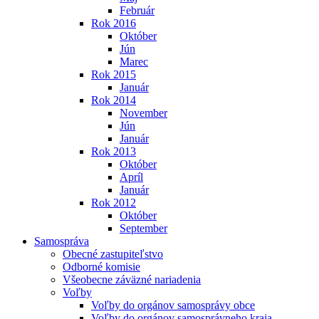
Február
Rok 2016
Október
Jún
Marec
Rok 2015
Január
Rok 2014
November
Jún
Január
Rok 2013
Október
Apríl
Január
Rok 2012
Október
September
Samospráva
Obecné zastupiteľstvo
Odborné komisie
Všeobecne záväzné nariadenia
Voľby
Voľby do orgánov samosprávy obce
Voľby do orgánov samosprávneho kraja