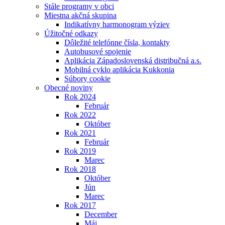
Stále programy v obci
Miestna akčná skupina
Indikatívny harmonogram výziev
Úžitočné odkazy
Dôležité telefónne čísla, kontakty
Autobusové spojenie
Aplikácia Západoslovenská distribučná a.s.
Mobilná cyklo aplikácia Kukkonia
Súbory cookie
Obecné noviny
Rok 2024
Február
Rok 2022
Október
Rok 2021
Február
Rok 2019
Marec
Rok 2018
Október
Jún
Marec
Rok 2017
December
Máj