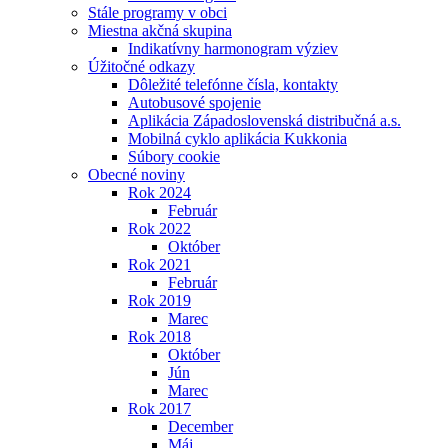
Stále programy v obci
Miestna akčná skupina
Indikatívny harmonogram výziev
Úžitočné odkazy
Dôležité telefónne čísla, kontakty
Autobusové spojenie
Aplikácia Západoslovenská distribučná a.s.
Mobilná cyklo aplikácia Kukkonia
Súbory cookie
Obecné noviny
Rok 2024
Február
Rok 2022
Október
Rok 2021
Február
Rok 2019
Marec
Rok 2018
Október
Jún
Marec
Rok 2017
December
Máj