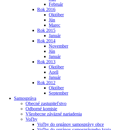
Február
Rok 2016
Október
Jún
Marec
Rok 2015
Január
Rok 2014
November
Jún
Január
Rok 2013
Október
Apríl
Január
Rok 2012
Október
September
Samospráva
Obecné zastupiteľstvo
Odborné komisie
Všeobecne záväzné nariadenia
Voľby
Voľby do orgánov samosprávy obce
Voľby do orgánov samosprávneho kraja