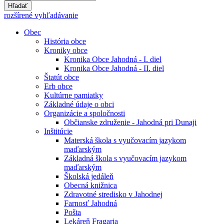
Hľadať
rozšírené vyhľadávanie
Obec
História obce
Kroniky obce
Kronika Obce Jahodná - I. diel
Kronika Obce Jahodná - II. diel
Štatút obce
Erb obce
Kultúrne pamiatky
Základné údaje o obci
Organizácie a spoločnosti
Občianske združenie - Jahodná pri Dunaji
Inštitúcie
Materská škola s vyučovacím jazykom
maďarským
Základná škola s vyučovacím jazykom
maďarským
Školská jedáleň
Obecná knižnica
Zdravotné stredisko v Jahodnej
Farnosť Jahodná
Pošta
Lekáreň Fragaria