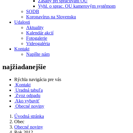
Zásady pri spracúvaní OU
Vyhl. o sprac. OU kamerovým systémom
SODB
Koronavírus na Slovensku
Udalosti
Aktuality
Kalendár akcií
Fotogalerie
Videogaléria
Kontakt
Napíšte nám
najžiadanejšie
Rýchla navigácia pre vás
Kontakt
Uradná tabuľa
Zvoz odpadu
Ako vybaviť
Obecné noviny
Úvodná stránka
Obec
Obecné noviny
Rok 2012