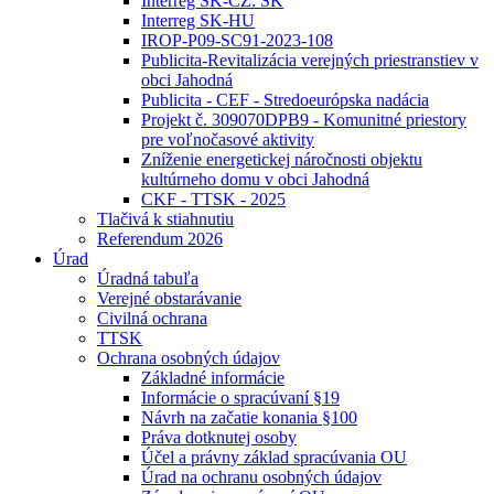
Interreg SK-CZ: SK
Interreg SK-HU
IROP-P09-SC91-2023-108
Publicita-Revitalizácia verejných priestranstiev v
obci Jahodná
Publicita - CEF - Stredoeurópska nadácia
Projekt č. 309070DPB9 - Komunitné priestory
pre voľnočasové aktivity
Zníženie energetickej náročnosti objektu
kultúrneho domu v obci Jahodná
CKF - TTSK - 2025
Tlačivá k stiahnutiu
Referendum 2026
Úrad
Úradná tabuľa
Verejné obstarávanie
Civilná ochrana
TTSK
Ochrana osobných údajov
Základné informácie
Informácie o spracúvaní §19
Návrh na začatie konania §100
Práva dotknutej osoby
Účel a právny základ spracúvania OU
Úrad na ochranu osobných údajov