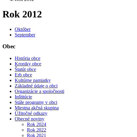
Rok 2012
Október
September
Obec
História obce
Kroniky obce
Štatút obce
Erb obce
Kultúrne pamiatky
Základné údaje o obci
Organizácie a spoločnosti
Inštitúcie
Stále programy v obci
Miestna akčná skupina
Úžitočné odkazy
Obecné noviny
Rok 2024
Rok 2022
Rok 2021