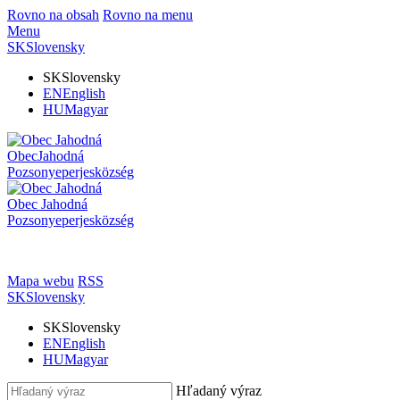
Rovno na obsah
Rovno na menu
Menu
SK
Slovensky
SK
Slovensky
EN
English
HU
Magyar
Obec
Jahodná
Pozsonyeperjes
község
Obec
Jahodná
Pozsonyeperjes
község
Mapa webu
RSS
SK
Slovensky
SK
Slovensky
EN
English
HU
Magyar
Hľadaný výraz