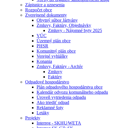
Zápisnice a uznesenia
Rozpočet obce
Zverejnené dokumenty
Obytný súbor Jártvány
Zmluvy, Faktúry, Objednávky
Zmluvy - Nájomné byty 2025
VÚC
Územný plán obce
PHSR
Komunitný plán obce
Verejné vyhlášky
Konania
Zmluvy, Faktúry - Archív
Zmluvy
Faktúry
Odpadové hospodárstvo
Plán odpadového hospodárstva obce
Kalendár odvozu komunálneho odpadu
Úroveň vytriedenia odpadu
Ako triediť odpad
Reklamné šoty
Letáky
Projekty
Interreg - SKHU⁄WETA