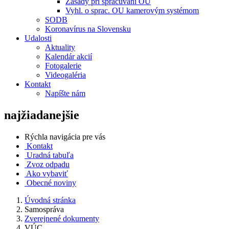
Zásady pri spracúvaní OU
Vyhl. o sprac. OU kamerovým systémom
SODB
Koronavírus na Slovensku
Udalosti
Aktuality
Kalendár akcií
Fotogalerie
Videogaléria
Kontakt
Napíšte nám
najžiadanejšie
Rýchla navigácia pre vás
Kontakt
Uradná tabuľa
Zvoz odpadu
Ako vybaviť
Obecné noviny
Úvodná stránka
Samospráva
Zverejnené dokumenty
VÚC