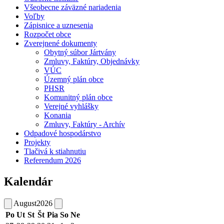
Všeobecne záväzné nariadenia
Voľby
Zápisnice a uznesenia
Rozpočet obce
Zverejnené dokumenty
Obytný súbor Jártvány
Zmluvy, Faktúry, Objednávky
VÚC
Územný plán obce
PHSR
Komunitný plán obce
Verejné vyhlášky
Konania
Zmluvy, Faktúry - Archív
Odpadové hospodárstvo
Projekty
Tlačivá k stiahnutiu
Referendum 2026
Kalendár
August
2026
Po
Ut
St
Št
Pia
So
Ne