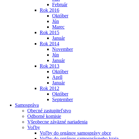
Február
Rok 2016
Október
Jún
Marec
Rok 2015
Január
Rok 2014
November
Jún
Január
Rok 2013
Október
Apríl
Január
Rok 2012
Október
September
Samospráva
Obecné zastupiteľstvo
Odborné komisie
Všeobecne záväzné nariadenia
Voľby
Voľby do orgánov samosprávy obce
Voľby do orgánov samosprávneho kraja