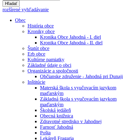
Hľadať
rozšírené vyhľadávanie
Obec
História obce
Kroniky obce
Kronika Obce Jahodná - I. diel
Kronika Obce Jahodná - II. diel
Štatút obce
Erb obce
Kultúrne pamiatky
Základné údaje o obci
Organizácie a spoločnosti
Občianske združenie - Jahodná pri Dunaji
Inštitúcie
Materská škola s vyučovacím jazykom
maďarským
Základná škola s vyučovacím jazykom
maďarským
Školská jedáleň
Obecná knižnica
Zdravotné stredisko v Jahodnej
Farnosť Jahodná
Pošta
Lekáreň Fragaria