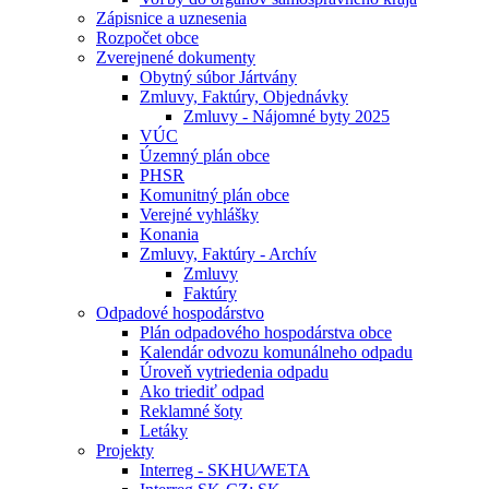
Zápisnice a uznesenia
Rozpočet obce
Zverejnené dokumenty
Obytný súbor Jártvány
Zmluvy, Faktúry, Objednávky
Zmluvy - Nájomné byty 2025
VÚC
Územný plán obce
PHSR
Komunitný plán obce
Verejné vyhlášky
Konania
Zmluvy, Faktúry - Archív
Zmluvy
Faktúry
Odpadové hospodárstvo
Plán odpadového hospodárstva obce
Kalendár odvozu komunálneho odpadu
Úroveň vytriedenia odpadu
Ako triediť odpad
Reklamné šoty
Letáky
Projekty
Interreg - SKHU⁄WETA