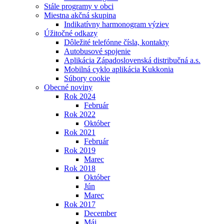
Stále programy v obci
Miestna akčná skupina
Indikatívny harmonogram výziev
Úžitočné odkazy
Dôležité telefónne čísla, kontakty
Autobusové spojenie
Aplikácia Západoslovenská distribučná a.s.
Mobilná cyklo aplikácia Kukkonia
Súbory cookie
Obecné noviny
Rok 2024
Február
Rok 2022
Október
Rok 2021
Február
Rok 2019
Marec
Rok 2018
Október
Jún
Marec
Rok 2017
December
Máj