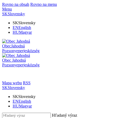
Rovno na obsah
Rovno na menu
Menu
SK
Slovensky
SK
Slovensky
EN
English
HU
Magyar
Obec
Jahodná
Pozsonyeperjes
község
Obec
Jahodná
Pozsonyeperjes
község
Mapa webu
RSS
SK
Slovensky
SK
Slovensky
EN
English
HU
Magyar
Hľadaný výraz