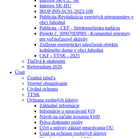
Interreg SK-CZ: SK
Interreg SK-HU
IROP-P09-SC91-2023-108
Publicita-Revitalizácia verejných priestranstiev v
obci Jahodná
Publicita - CEF - Stredoeurópska nadácia
Projekt č. 309070DPB9 - Komunitné priestory
pre voľnočasové aktivity
Zníženie energetickej náročnosti objektu
kultúrneho domu v obci Jahodná
CKF - TTSK - 2025
Tlačivá k stiahnutiu
Referendum 2026
Úrad
Úradná tabuľa
Verejné obstarávanie
Civilná ochrana
TTSK
Ochrana osobných údajov
Základné informácie
Informácie o spracúvaní §19
Návrh na začatie konania §100
Práva dotknutej osoby
Účel a právny základ spracúvania OU
Úrad na ochranu osobných údajov