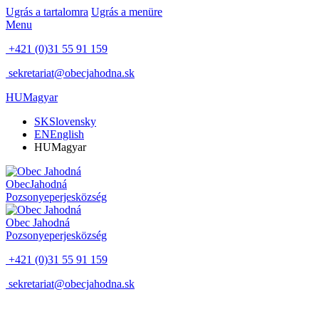
Ugrás a tartalomra
Ugrás a menüre
Menu
+421 (0)31 55 91 159
sekretariat@obecjahodna.sk
HU
Magyar
SK
Slovensky
EN
English
HU
Magyar
Obec
Jahodná
Pozsonyeperjes
község
Obec
Jahodná
Pozsonyeperjes
község
+421 (0)31 55 91 159
sekretariat@obecjahodna.sk