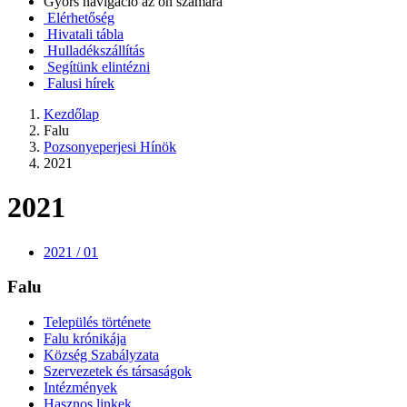
Gyors navigáció az ön számára
Elérhetőség
Hivatali tábla
Hulladékszállítás
Segítünk elintézni
Falusi hírek
Kezdőlap
Falu
Pozsonyeperjesi Hínök
2021
2021
2021 / 01
Falu
Település története
Falu krónikája
Község Szabályzata
Szervezetek és társaságok
Intézmények
Hasznos linkek