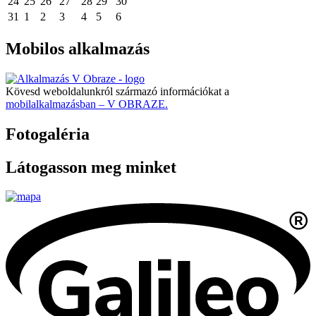
24
25
26
27
28
29
30
31
1
2
3
4
5
6
Mobilos alkalmazás
Kövesd weboldalunkról származó információkat a
mobilalkalmazásban – V OBRAZE.
Fotogaléria
Látogasson meg minket