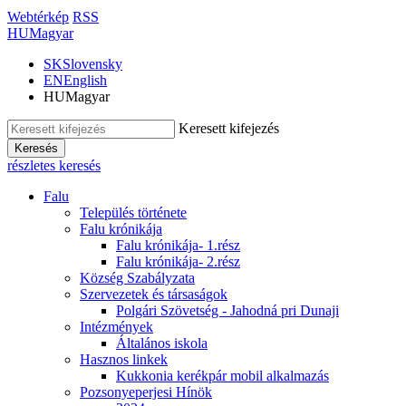
Webtérkép
RSS
HU
Magyar
SK
Slovensky
EN
English
HU
Magyar
Keresett kifejezés
Keresés
részletes keresés
Falu
Település története
Falu krónikája
Falu krónikája- 1.rész
Falu krónikája- 2.rész
Község Szabályzata
Szervezetek és társaságok
Polgári Szövetség - Jahodná pri Dunaji
Intézmények
Általános iskola
Hasznos linkek
Kukkonia kerékpár mobil alkalmazás
Pozsonyeperjesi Hínök