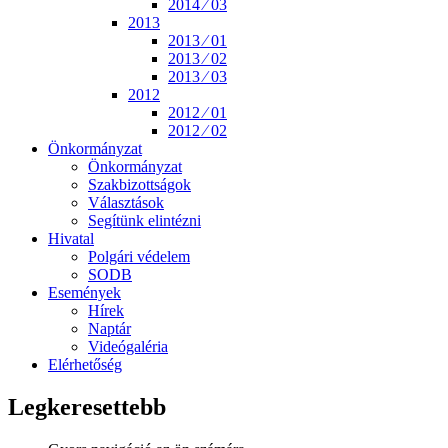
2014 ⁄ 03
2013
2013 ⁄ 01
2013 ⁄ 02
2013 ⁄ 03
2012
2012 ⁄ 01
2012 ⁄ 02
Önkormányzat
Önkormányzat
Szakbizottságok
Választások
Segítünk elintézni
Hivatal
Polgári védelem
SODB
Események
Hírek
Naptár
Videógaléria
Elérhetőség
Legkeresettebb